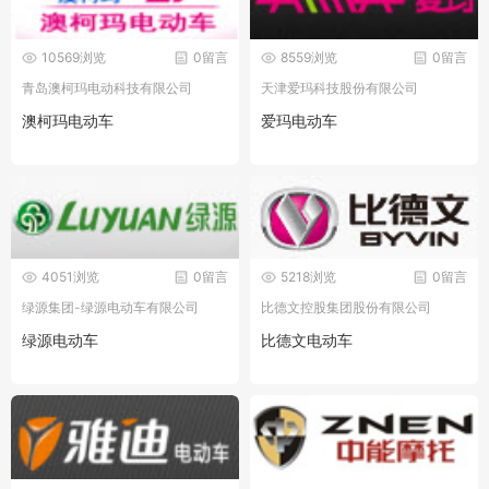
10569浏览
0留言
8559浏览
0留言
青岛澳柯玛电动科技有限公司
天津爱玛科技股份有限公司
澳柯玛电动车
爱玛电动车
4051浏览
0留言
5218浏览
0留言
绿源集团-绿源电动车有限公司
比德文控股集团股份有限公司
绿源电动车
比德文电动车