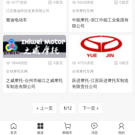
4177浏览
0留言
6309浏览
0留言
江苏雅迪科技发展有限公司
全球摩托车网
雅迪电动车
中能摩托-浙江中能工业集团有
限公司
5848浏览
0留言
4753浏览
0留言
全球摩托车网
全球摩托车网
之威摩托-台州市椒江之威摩托
跃进摩托-江苏跃进摩托车制造
车制造有限公司
有限责任公司
« 上一页
1
/12
下一页 »
首页
频道
购物车
消息
我的