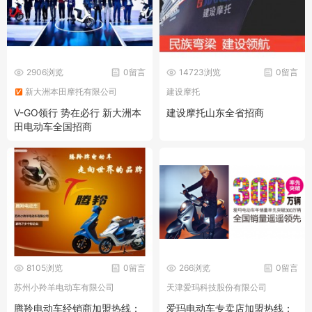
2906浏览
0留言
14723浏览
0留言
新大洲本田摩托有限公司
建设摩托
V-GO领行 势在必行 新大洲本
建设摩托山东全省招商
田电动车全国招商
8105浏览
0留言
266浏览
0留言
苏州小羚羊电动车有限公司
天津爱玛科技股份有限公司
腾羚电动车经销商加盟热线：
爱玛电动车专卖店加盟热线：