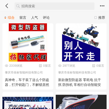
综合
留言
人气
评论
推荐
2339浏览
0留言
2977浏览
0留言
肇庆市坐标智能科技有限公司
肇庆市坐标智能科技有限公司
真神奇，车子装了这么个防盗
新款微型防盗器 零耗电 抗干
器，打开钥匙门，不解锁居然
扰 防拆机 常相行自动智能安
开不走！
全器