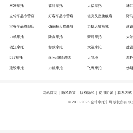
三雅摩托
森科摩托
大福摩托
珠
左轮车品专营店
好客车品专营店
坦克头盔旗舰店
野
宝爷车品旗舰店
cfmoto天猫商城
力帆天猫商城
建
力帆摩托
隆鑫摩托
豪爵摩托
大
钱江摩托
标致摩托
大运摩托
建
527摩托
iBike鐵騎網誌
大笪地
摩
建设摩托
力帆摩托
飞鹰摩托
佛
网站首页
|
隐私政策
|
版权隐私
|
使用协议
|
联系方式
© 2011-2026 全球摩托车网 版权所有 