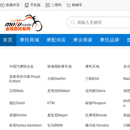
收藏本页
手机版
二维码
购物车
首页
摩托商城
摩配供应
摩企商家
摩托品牌
动态
中国汽摩联合会
珠海国际赛车场
摩托天地
东
皇家埃菲尔德 Royal
大林Daelim
三枪BSA
Baja
Enfield
贝塔Beta
意塔杰特Italjet
吉列那Gilera
胡思
MV
德比Derbi
KTM
标致Peugeot
a
诺顿Norton
麦坚尼Magni
比摩塔Bimota
凯旋T
哈雷harley-davidson
宝马BMW
雅马哈Yamaha
川崎