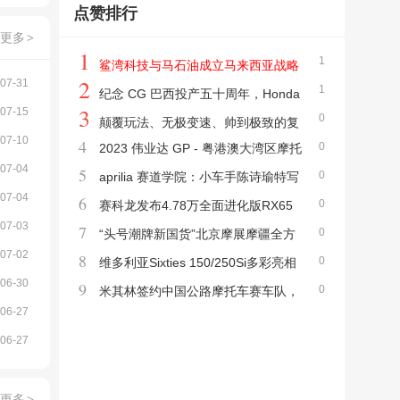
点赞排行
更多
>
1
1
鲨湾科技与马石油成立马来西亚战略
2
07-31
1
合资公司，打造东南亚绿色出行新标杆
纪念 CG 巴西投产五十周年，Honda
3
07-15
0
推出 CG160 纪念特别版
颠覆玩法、无极变速、帅到极致的复
07-10
4
0
2023 伟业达 GP - 粤港澳大湾区摩托
古巡航—9980元宗申YOMI优米实拍
07-04
5
0
车大赛、快将截止报名
aprilia 赛道学院：小车手陈诗瑜特写
07-04
6
0
赛科龙发布4.78万全面进化版RX65
07-03
7
0
0、2.7万RA401、非凡智能系统
“头号潮牌新国货”北京摩展摩疆全方
07-02
8
0
位展示巡航实力
维多利亚Sixties 150/250Si多彩亮相
06-30
9
0
北京摩展，逆市飘红绝非偶然
米其林签约中国公路摩托车赛车队，
06-27
并发布三款城市通勤轮胎
06-27
更多
>