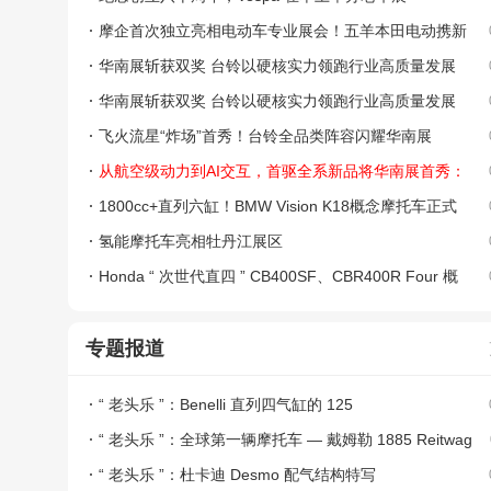
摩企首次独立亮相电动车专业展会！五羊本田电动携新
品Umo重磅登陆华南展
华南展斩获双奖 台铃以硬核实力领跑行业高质量发展
华南展斩获双奖 台铃以硬核实力领跑行业高质量发展
飞火流星“炸场”首秀！台铃全品类阵容闪耀华南展
从航空级动力到AI交互，首驱全系新品将华南展首秀：
重新定义两轮AI出行
1800cc+直列六缸！BMW Vision K18概念摩托车正式
亮相
氢能摩托车亮相牡丹江展区
Honda “ 次世代直四 ” CB400SF、CBR400R Four 概
念车亮相日本车展
专题报道
“ 老头乐 ”：Benelli 直列四气缸的 125
“ 老头乐 ”：全球第一辆摩托车 — 戴姆勒 1885 Reitwag
en
“ 老头乐 ”：杜卡迪 Desmo 配气结构特写