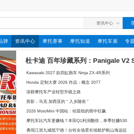
品牌
资讯中心
摩托赛事
摩托知道
摩托车展
专
杜卡迪 百年珍藏系列：Panigale V2 S
Kawasaki 2027 款四缸跑车 Ninja ZX-4R系列
0
Honda 定制大赛 2026 作品：概念 2077
深耕摩托车产业转型升级之路
剪影：马克.加西亚的 “ 入乡随俗 ”
2026 MotoMini 中国站：幼苗组的雨中狂飙
摩托车比汽车更赚钱？本田Q1利润翻倍，单季狂赚530
7亿日元
勇闯江浙九城抵宁德！台铃全场景长续航护航山海远征