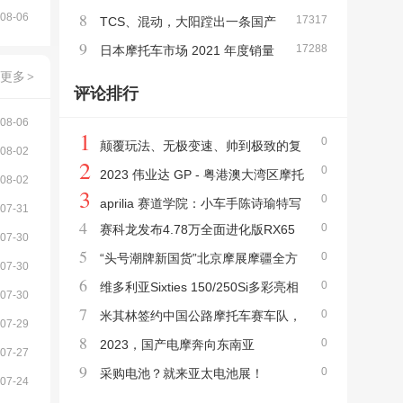
8
08-06
17317
R，单缸车体验生涯的必选之一
TCS、混动，大阳蹚出一条国产
9
17288
踏板之路
日本摩托车市场 2021 年度销量
更多
>
前十
评论排行
08-06
1
0
颠覆玩法、无极变速、帅到极致的复
08-02
2
0
古巡航—9980元宗申YOMI优米实拍
2023 伟业达 GP - 粤港澳大湾区摩托
08-02
3
0
车大赛、快将截止报名
aprilia 赛道学院：小车手陈诗瑜特写
07-31
4
0
赛科龙发布4.78万全面进化版RX65
07-30
5
0
0、2.7万RA401、非凡智能系统
“头号潮牌新国货”北京摩展摩疆全方
07-30
6
0
位展示巡航实力
维多利亚Sixties 150/250Si多彩亮相
07-30
7
0
北京摩展，逆市飘红绝非偶然
米其林签约中国公路摩托车赛车队，
07-29
8
0
并发布三款城市通勤轮胎
2023，国产电摩奔向东南亚
07-27
9
0
采购电池？就来亚太电池展！
07-24