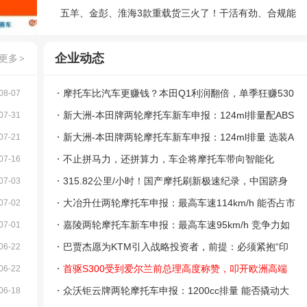
五羊、金彭、淮海3款重载货三火了！干活有劲、合规能
上牌
企业动态
更多
>
摩托车比汽车更赚钱？本田Q1利润翻倍，单季狂赚530
08-07
7亿日元
新大洲-本田牌两轮摩托车新车申报：124ml排量配ABS
07-31
能否抢占通勤踏板市场？
新大洲-本田牌两轮摩托车新车申报：124ml排量 选装A
07-21
BS 能否俘获通勤用户青睐？
不止拼马力，还拼算力，车企将摩托车带向智能化
07-16
315.82公里/小时！国产摩托刷新极速纪录，中国跻身
07-03
全球顶级性能行列
大冶升仕两轮摩托车申报：最高车速114km/h 能否占市
07-02
场份额？
嘉陵两轮摩托车新车申报：最高车速95km/h 竞争力如
07-01
何？
巴贾杰愿为KTM引入战略投资者，前提：必须紧抱“印
06-22
度制造”大腿
首驱S300受到爱尔兰前总理高度称赞，叩开欧洲高端
06-22
市场的大门
众沃钜云牌两轮摩托车申报：1200cc排量 能否撬动大
06-18