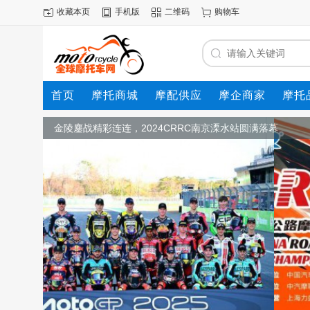
收藏本页
手机版
二维码
购物车
首页
摩托商城
摩配供应
摩企商家
摩托
动态
金陵鏖战精彩连连，2024CRRC南京溧水站圆满落幕