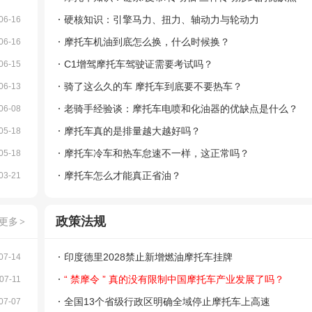
硬核知识：引擎马力、扭力、轴动力与轮动力
06-16
摩托车机油到底怎么换，什么时候换？
06-16
C1增驾摩托车驾驶证需要考试吗？
06-15
骑了这么久的车 摩托车到底要不要热车？
06-13
老骑手经验谈：摩托车电喷和化油器的优缺点是什么？
06-08
摩托车真的是排量越大越好吗？
05-18
摩托车冷车和热车怠速不一样，这正常吗？
05-18
摩托车怎么才能真正省油？
03-21
政策法规
更多
>
印度德里2028禁止新增燃油摩托车挂牌
07-14
“ 禁摩令 ” 真的没有限制中国摩托车产业发展了吗？
07-11
全国13个省级行政区明确全域停止摩托车上高速
07-07