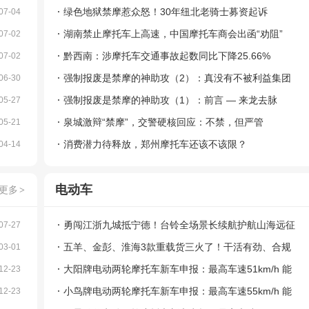
绿色地狱禁摩惹众怒！30年纽北老骑士募资起诉
07-04
湖南禁止摩托车上高速，中国摩托车商会出函“劝阻”
07-02
黔西南：涉摩托车交通事故起数同比下降25.66%
07-02
强制报废是禁摩的神助攻（2）：真没有不被利益集团
06-30
影响的规则 ？
强制报废是禁摩的神助攻（1）：前言 — 来龙去脉
05-27
泉城激辩“禁摩”，交警硬核回应：不禁，但严管
05-21
消费潜力待释放，郑州摩托车还该不该限？
04-14
电动车
更多
>
勇闯江浙九城抵宁德！台铃全场景长续航护航山海远征
07-27
五羊、金彭、淮海3款重载货三火了！干活有劲、合规
03-01
能上牌
大阳牌电动两轮摩托车新车申报：最高车速51km/h 能
12-23
否抢占短途代步市场？
小鸟牌电动两轮摩托车新车申报：最高车速55km/h 能
12-23