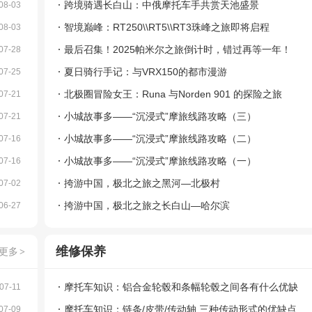
跨境骑遇长白山：中俄摩托车手共赏天池盛景
08-03
智境巅峰：RT250\\RT5\\RT3珠峰之旅即将启程
08-03
最后召集！2025帕米尔之旅倒计时，错过再等一年！
07-28
夏日骑行手记：与VRX150的都市漫游
07-25
北极圈冒险女王：Runa 与Norden 901 的探险之旅
07-21
小城故事多——“沉浸式”摩旅线路攻略（三）
07-21
小城故事多——“沉浸式”摩旅线路攻略（二）
07-16
小城故事多——“沉浸式”摩旅线路攻略（一）
07-16
挎游中国，极北之旅之黑河—北极村
07-02
挎游中国，极北之旅之长白山—哈尔滨
06-27
维修保养
更多
>
摩托车知识：铝合金轮毂和条幅轮毂之间各有什么优缺
07-11
点
摩托车知识：链条/皮带/传动轴 三种传动形式的优缺点
07-09