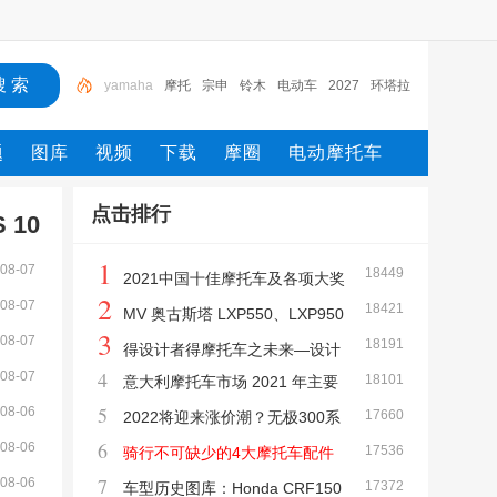
摩托
宗申
铃木
电动车
2027
环塔拉力赛
MX
GP
Moto2
摩托车
yamaha
题
图库
视频
下载
摩圈
电动摩托车
点击排行
 10
1
08-07
18449
2021中国十佳摩托车及各项大奖
2
08-07
18421
在重庆正式发布
MV 奥古斯塔 LXP550、LXP950
3
08-07
18191
探险车
得设计者得摩托车之未来—设计
4
08-07
18101
意大利摩托车市场 2021 年主要
师才是未来国产摩托车的灵魂
5
08-06
17660
车型销量总览
2022将迎来涨价潮？无极300系
6
08-06
17536
列 台荣TR400价格上调
骑行不可缺少的4大摩托车配件
7
08-06
17372
车型历史图库：Honda CRF150