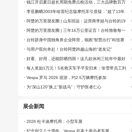
钱江开启夏日超长周期免费点检活动，三大品牌数百万
车主共享福利！
李亚鹏晒2003年哈雷纪念版摩托车引质疑：“超了13年
还没报废啊”
阿楚的万里朋友圈 | 山东招远：运营商李姐与台铃的19
载同行路
阿楚的万里朋友圈 | 三年16万公里证言！台铃致敬每一
位平凡生活里的“王者”
台铃跻身中国独角兽企业阵营，领跑“智慧出行”科技赛
道
与用户双向奔赴！台铃阿楚跨越山海的“老友记”
好看、好用，还能防晒挡雨！这几款休闲三轮年中最好
卖
每人奖励1万元！5名救灾车手平安归来：张雪带员工列
队迎接
Vespa 罗马 2026 巡游，约2.5万辆摩托参加
为“深山120”换上“新战马”：守护医者仁心
展会新闻
2026 杜卡迪摩托周：小型车展
纪念创立八十周年，Vespa 在本土举办老车展