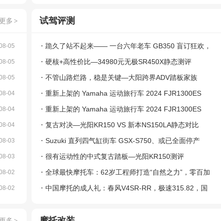
排量市场？
试驾评测
更多
>
跪久了站不起来—— 一台六年老车 GB350 盲订狂欢，
08-05
摩托圈是太封闭了吗？
硬核+高性价比—34980元无极SR450X静态测评
08-05
不管山路烂路，稳是关键—大阳跨界ADV踏板家族
08-05
重新上架的 Yamaha 运动旅行车 2024 FJR1300ES
08-04
重新上架的 Yamaha 运动旅行车 2024 FJR1300ES
08-04
复古对决—光阳KR150 VS 新本NS150LA静态对比
08-04
Suzuki 直列四气缸街车 GSX-S750、或已全面停产
08-03
很有运动性的中式复古踏板—光阳KR150测评
08-03
全球最快摩托车：62岁工程师打造“自然之力”，零百加
08-02
速0.4秒
中国摩托的成人礼：春风V4SR-RR，极速315.82，国
08-02
产最快，世界第二
摩托改装
更多
>