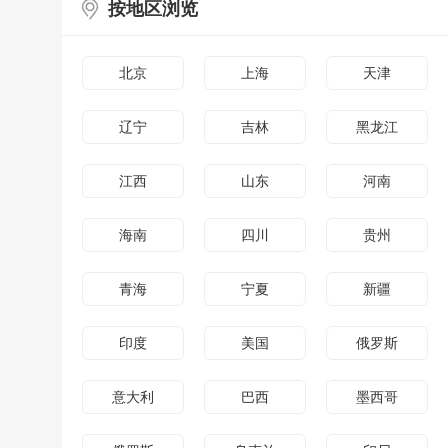
按地区浏览
北京
上海
天津
辽宁
吉林
黑龙江
江西
山东
河南
海南
四川
贵州
青海
宁夏
新疆
印度
美国
俄罗斯
意大利
巴西
墨西哥