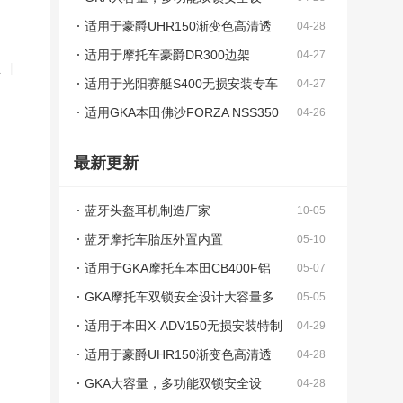
计，摩托车意大利西皮皮革边包
适用于豪爵UHR150渐变色高清透
04-28
亮抗雨水风挡
适用于摩托车豪爵DR300边架
04-27
锁
|
适用于光阳赛艇S400无损安装专车
04-27
专用碳钢尾架
适用GKA本田佛沙FORZA NSS350
04-26
无损安装碳钢保险杠
最新更新
蓝牙头盔耳机制造厂家
10-05
蓝牙摩托车胎压外置内置
05-10
适用于GKA摩托车本田CB400F铝
05-07
合金无损安装双弹簧防摔棒
GKA摩托车双锁安全设计大容量多
05-05
功能皮革边包
适用于本田X-ADV150无损安装特制
04-29
铝合金尾架
适用于豪爵UHR150渐变色高清透
04-28
亮抗雨水风挡
GKA大容量，多功能双锁安全设
04-28