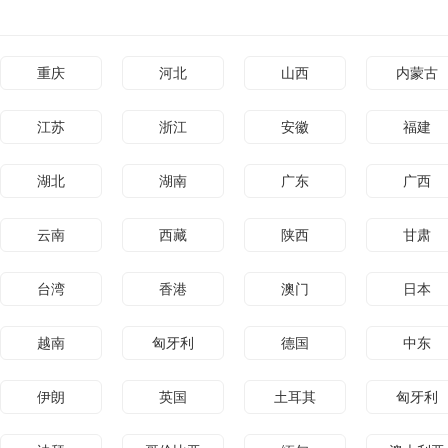
重庆
河北
山西
内蒙古
江苏
浙江
安徽
福建
湖北
湖南
广东
广西
云南
西藏
陕西
甘肃
台湾
香港
澳门
日本
越南
匈牙利
德国
中东
伊朗
英国
土耳其
匈牙利