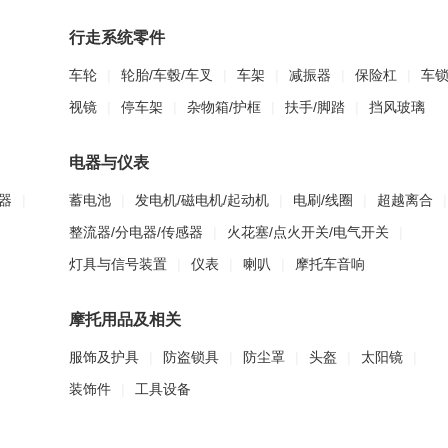
行走系统零件
车轮
|
轮胎/车毂/车叉
|
车架
|
减振器
|
保险杠
|
车
视镜
|
停车架
|
杂物箱/护框
|
扶手/脚踏
|
挡风玻璃
电器与仪表
器
|
蓄电池
|
发电机/磁电机/起动机
|
电刷/线圈
|
超越离合
|
整流器/分电器/传感器
|
火花塞/点火开关/电气开关
|
灯具与信号装置
|
仪表
|
喇叭
|
摩托车音响
摩托用品及相关
服饰及护具
|
防盗锁具
|
防尘罩
|
头盔
|
太阳镜
|
装饰件
|
工具设备