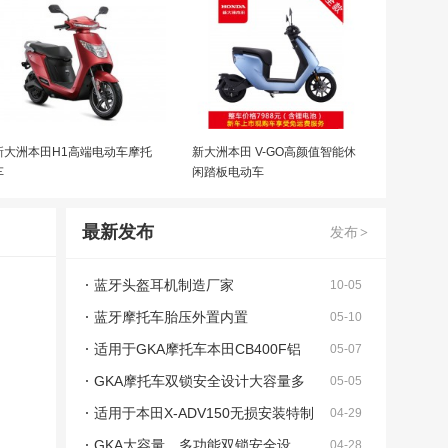
新大洲本田H1高端电动车摩托
新大洲本田 V-GO高颜值智能休
车
闲踏板电动车
最新发布
发布
>
蓝牙头盔耳机制造厂家
10-05
蓝牙摩托车胎压外置内置
05-10
适用于GKA摩托车本田CB400F铝
05-07
合金无损安装双弹簧防摔棒
GKA摩托车双锁安全设计大容量多
05-05
功能皮革边包
适用于本田X-ADV150无损安装特制
04-29
铝合金尾架
GKA大容量，多功能双锁安全设
04-28