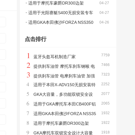
计，摩托车意大利西皮皮革边包
适用于摩托车豪爵DR300边架
04-27
适用于光阳赛艇S400无损安装专车
04-27
专用碳钢尾架
适用GKA本田佛沙FORZA NSS350
04-26
无损安装碳钢保险杠
点击排行
1
7759
蓝牙头盔耳机制造厂家
2
7466
提供刹车油管 摩托车刹车钢喉 电
3
7323
摩刹车油管 加强型刹车油管
提供刹车油管 电摩刹车油管 加强
4
2252
适用于本田X-ADV150无损安装特
型刹车油管
5
2077
制铝合金尾架
GKA大容量，多功能双锁安全设
6
2065
计，摩托车意大利西皮皮革边包
适用于GKA摩托车本田CB400F铝
7
1932
合金无损安装双弹簧防摔棒
适用GKA本田佛沙FORZA NSS35
8
1922
0无损安装碳钢保险杠
适用于摩托车豪爵DR300边架
9
1918
GKA摩托车双锁安全设计大容量