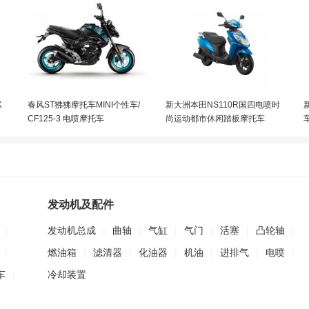
K
春风ST狒狒摩托车MINI个性车/
新大洲本田NS110R国四电喷时
CF125-3 电喷摩托车
尚运动都市休闲踏板摩托车
发动机及配件
|
发动机总成
|
曲轴
|
气缸
|
气门
|
活塞
|
凸轮轴
|
|
燃油箱
|
滤清器
|
化油器
|
机油
|
进排气
|
电喷
|
车
|
冷却装置