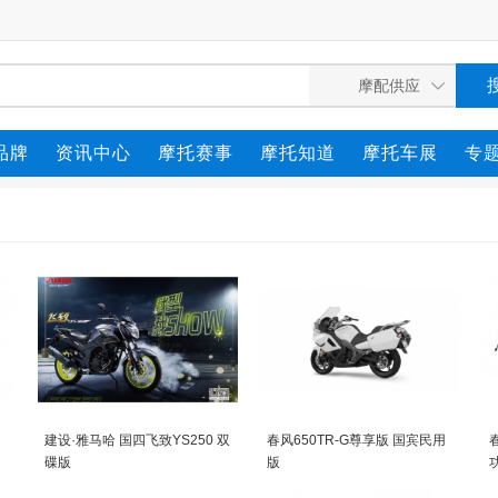
品牌
资讯中心
摩托赛事
摩托知道
摩托车展
专
建设·雅马哈 国四飞致YS250 双
春风650TR-G尊享版 国宾民用
碟版
版