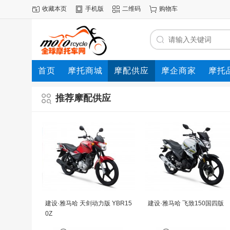
收藏本页
手机版
二维码
购物车
首页
摩托商城
摩配供应
摩企商家
摩托
动态
推荐摩配供应
建设·雅马哈 天剑动力版 YBR15
建设·雅马哈 飞致150国四版
0Z