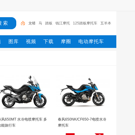
龙蟠
马
踏板
钱江摩托
125踏板摩托车
五羊本
田摩托
新大洲
电动车
摩托
摩托车
题
图库
视频
下载
摩圈
电动摩托车
春风650MT 水冷电喷摩托车 多
春风650NK/CF650-7电喷水冷
功能旅行车
摩托车