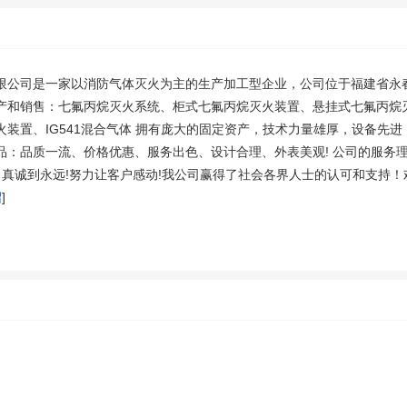
限公司是一家以消防气体灭火为主的生产加工型企业，公司位于福建省永
产和销售：七氟丙烷灭火系统、柜式七氟丙烷灭火装置、悬挂式七氟丙烷
火装置、IG541混合气体 拥有庞大的固定资产，技术力量雄厚，设备先
品：品质一流、价格优惠、服务出色、设计合理、外表美观! 公司的服务理
! 真诚到永远!努力让客户感动!我公司赢得了社会各界人士的认可和支持
绍
]