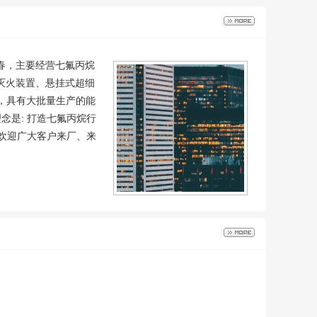
春，主要经营七氟丙烷
灭火装置、悬挂式超细
进，具有大批量生产的能
念是: 打造七氟丙烷行
！欢迎广大客户来厂、来